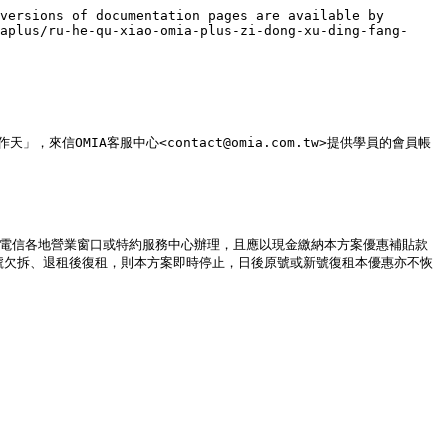
versions of documentation pages are available by 
aplus/ru-he-qu-xiao-omia-plus-zi-dong-xu-ding-fang-
來信OMIA客服中心<contact@omia.com.tw>提供學員的會員帳
華電信各地營業窗口或特約服務中心辦理，且應以現金繳納本方案優惠補貼款
號欠拆、退租後復租，則本方案即時停止，日後原號或新號復租本優惠亦不恢