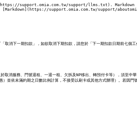
https://support.omia.com.tw/support/llms.txt). Markdown 
 [Markdown](https://support.omia.com.tw/support/aboutomi
，可「取消下一期扣款」，如欲取消下期扣款，請您於「下一期扣款日期前七個工作天」，
於取消服務、門號退租、一退一租、欠拆及NP移出、轉預付卡等），須至中
優惠）並依未滿約期之日數比例計算，不接受以刷卡或其他方式辦理）。若因門