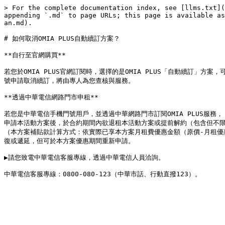
> For the complete documentation index, see [llms.txt](
appending `.md` to page URLs; this page is available as
an.md).

# 如何取消OMIA PLUS自動續訂方案？

**自行至官網購買**

若您於OMIA PLUS官網訂閱時，選擇的是OMIA PLUS「自動續訂」方案
號申請取消續訂，將由專人為您查核與服務。

**透過中華電信網路門市申租**

若您是中華電信手機門號用戶，並透過中華網路門市訂閱OMIA PLUS服務，

申請本活動方案後，於合約期間內欲退租本活動方案或提前解約（包含但不限
（本方案補貼款計算方式：依實際已享本方案月租費優惠金額（原價-月租
復或遞延，但可於本方案優惠期間重新申請。

▶請您致電中華電信客服專線，透過中華電信人員洽詢。
