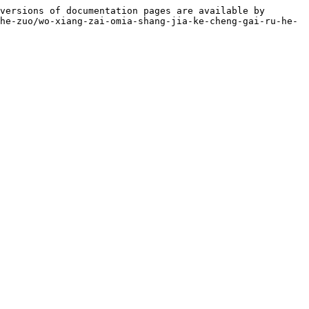
versions of documentation pages are available by 
he-zuo/wo-xiang-zai-omia-shang-jia-ke-cheng-gai-ru-he-